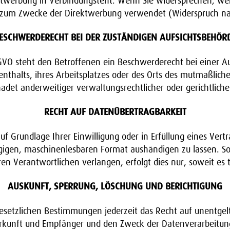
irektwerbung in Verbindungsteht. Wenn Sie widersprechen, 
 zum Zwecke der Direktwerbung verwendet (Widerspruch na
ESCHWERDERECHT BEI DER ZUSTÄNDIGEN AUFSICHTSBEHÖR
VO steht den Betroffenen ein Beschwerderecht bei einer A
enthalts, ihres Arbeitsplatzes oder des Orts des mutmaßlic
adet anderweitiger verwaltungsrechtlicher oder gerichtliche
RECHT AUF DATENÜBERTRAGBARKEIT
uf Grundlage Ihrer Einwilligung oder in Erfüllung eines Vertr
gigen, maschinenlesbaren Format aushändigen zu lassen. Sof
n Verantwortlichen verlangen, erfolgt dies nur, soweit es 
AUSKUNFT, SPERRUNG, LÖSCHUNG UND BERICHTIGUNG
setzlichen Bestimmungen jederzeit das Recht auf unentgeltl
unft und Empfänger und den Zweck der Datenverarbeitung 